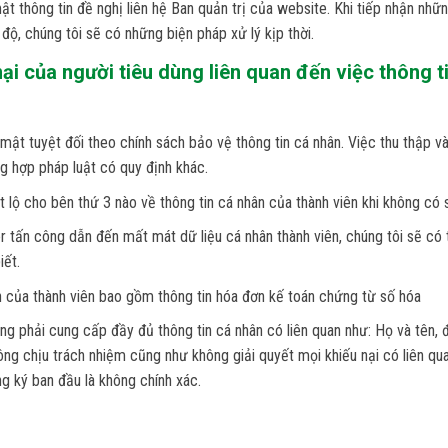
t thông tin đề nghị liên hệ Ban quản trị của website. Khi tiếp nhận những
ộ, chúng tôi sẽ có những biện pháp xử lý kịp thời.
nại của người tiêu dùng liên quan đến việc thông 
ật tuyệt đối theo chính sách bảo vệ thông tin cá nhân. Việc thu thập v
g hợp pháp luật có quy định khác.
 lộ cho bên thứ 3 nào về thông tin cá nhân của thành viên khi không có 
er tấn công dẫn đến mất mát dữ liệu cá nhân thành viên, chúng tôi sẽ c
iết.
n của thành viên bao gồm thông tin hóa đơn kế toán chứng từ số hóa
 phải cung cấp đầy đủ thông tin cá nhân có liên quan như: Họ và tên, địa 
hông chịu trách nhiệm cũng như không giải quyết mọi khiếu nại có liên qu
ng ký ban đầu là không chính xác.