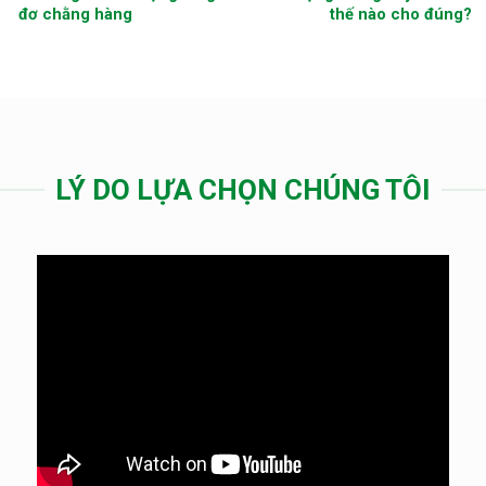
đơ chằng hàng
thế nào cho đúng?
LÝ DO LỰA CHỌN CHÚNG TÔI