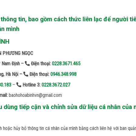
ý thông tin, bao gồm cách thức liên lạc để người t
hân mình
ÌNH
HẠN PHƯƠNG NGỌC
P Nam Định –
Điện thoại:
0228.3671.465
ng, Hà Nội –
Điện thoại:
0946.348.998
30.183
–
Hotline 3:
0228.3672.027
ail:
baohohoabinhvn@gmail.com
 dùng tiếp cận và chỉnh sửa dữ liệu cá nhân của 
h hoặc hủy bỏ thông tin cá nhân của mình bằng cách liên hệ với ban quản