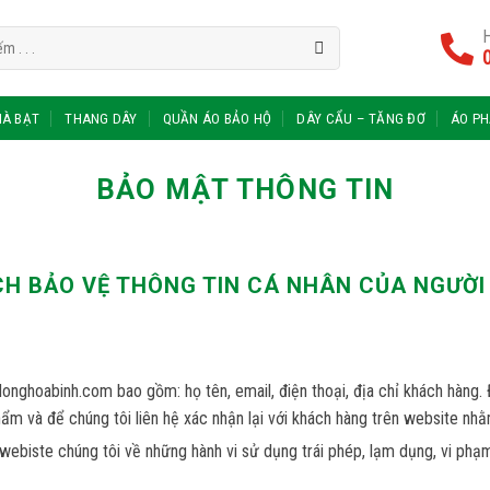
H
À BẠT
THANG DÂY
QUẦN ÁO BẢO HỘ
DÂY CẨU – TĂNG ĐƠ
ÁO P
BẢO MẬT THÔNG TIN
H BẢO VỆ THÔNG TIN CÁ NHÂN CỦA NGƯỜI
nghoabinh.com bao gồm: họ tên, email, điện thoại, địa chỉ khách hàng. 
ẩm và để chúng tôi liên hệ xác nhận lại với khách hàng trên website nh
o webiste chúng tôi về những hành vi sử dụng trái phép, lạm dụng, vi ph