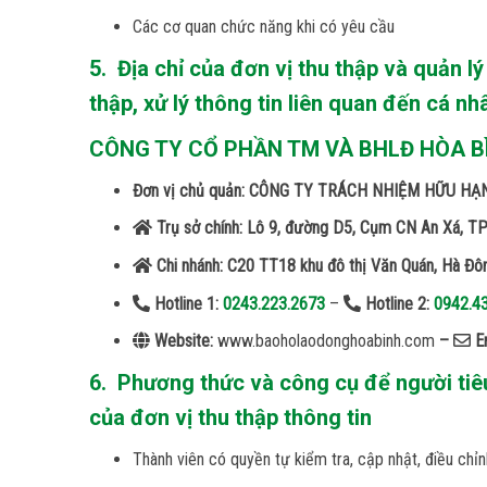
Các cơ quan chức năng khi có yêu cầu
5. Địa chỉ của đơn vị thu thập và quản l
thập, xử lý thông tin liên quan đến cá n
CÔNG TY CỔ PHẦN TM VÀ BHLĐ HÒA B
Đơn vị chủ quản: CÔNG TY TRÁCH NHIỆM HỮU 
Trụ sở chính: Lô 9, đường D5, Cụm CN An Xá, T
Chi nhánh: C20 TT18 khu đô thị Văn Quán, Hà Đô
Hotline 1:
0243.223.2673
–
Hotline 2:
0942.4
Website:
www.baoholaodonghoabinh.com
–
Em
6. Phương thức và công cụ để người tiêu
của đơn vị thu thập thông tin
Thành viên có quyền tự kiểm tra, cập nhật, điều chỉn