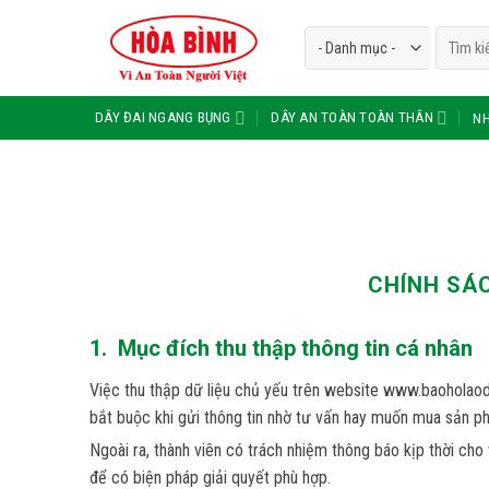
Skip
Tìm
to
kiếm:
content
DÂY ĐAI NGANG BỤNG
DÂY AN TOÀN TOÀN THÂN
NH
CHÍNH SÁC
1. Mục đích thu thập thông tin cá nhân
Việc thu thập dữ liệu chủ yếu trên website www.baoholaodo
bắt buộc khi gửi thông tin nhờ tư vấn hay muốn mua sản ph
Ngoài ra, thành viên có trách nhiệm thông báo kịp thời ch
để có biện pháp giải quyết phù hợp.