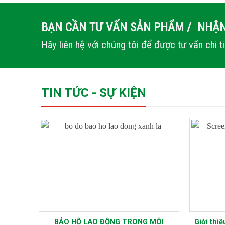
BẠN CẦN TƯ VẤN SẢN PHẨM / NHẬN
Hãy liên hệ với chúng tôi để được tư vấn chi t
TIN TỨC - SỰ KIỆN
 Cần Sử
BẢO HỘ LAO ĐỘNG TRONG MÔI
Giới thi