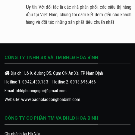
Uy tín:
Với đối tác là các nhà phân phối, các siêu thị hàng
đầu tại Việt Nam, chúng tôi cam kết đem đến cho khách
hàng và đối tác những sản phất tiêu chuẩn nhất
CÔNG TY TNHH SX VÀ TM BHLĐ HÒA BÌNH
Địa chỉ: Lô 9, đường D5, Cụm CN An Xá, TP Nam Định
Hotline 1:
0942.430.183
– Hotline 2:
0918.696.466
Email:
bhldphuongngoc@gmail.com
Website:
www.baoholaodonghoabinh.com
CÔNG TY CỔ PHẦN TM VÀ BHLĐ HÒA BÌNH
Chi nhánh tại Hà Nội: