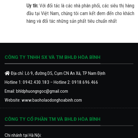
Uy tín:
Với đối tác là các nhà phân phối, các siêu thị hàng
đầu tại Việt Nam, chúng tôi cam kết đem đến cho khách
hàng và đối tác những sản phất tiêu chuẩn nhất
CÔNG TY TNHH SX VÀ TM BHLĐ HÒA BÌNH
Địa chỉ: Lô 9, đường D5, Cụm CN An Xá, TP Nam Định
Hotline 1:
0942.430.183
– Hotline 2:
0918.696.466
Email:
bhldphuongngoc@gmail.com
Website:
www.baoholaodonghoabinh.com
CÔNG TY CỔ PHẦN TM VÀ BHLĐ HÒA BÌNH
Chi nhánh tại Hà Nội: