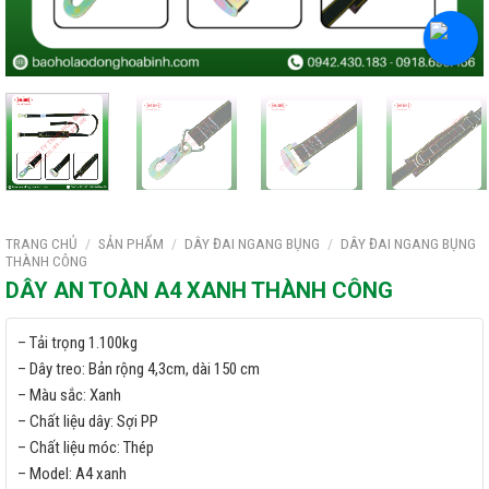
TRANG CHỦ
/
SẢN PHẨM
/
DÂY ĐAI NGANG BỤNG
/
DÂY ĐAI NGANG BỤNG
THÀNH CÔNG
DÂY AN TOÀN A4 XANH THÀNH CÔNG
– Tải trọng 1.100kg
– Dây treo: Bản rộng 4,3cm, dài 150 cm
– Màu sắc: Xanh
– Chất liệu dây: Sợi PP
– Chất liệu móc: Thép
– Model: A4 xanh