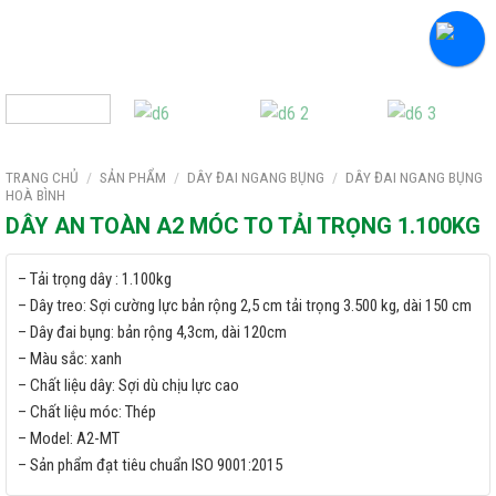
TRANG CHỦ
/
SẢN PHẨM
/
DÂY ĐAI NGANG BỤNG
/
DÂY ĐAI NGANG BỤNG
HOÀ BÌNH
DÂY AN TOÀN A2 MÓC TO TẢI TRỌNG 1.100KG
– Tải trọng dây : 1.100kg
– Dây treo: Sợi cường lực bản rộng 2,5 cm tải trọng 3.500 kg, dài 150 cm
– Dây đai bụng: bản rộng 4,3cm, dài 120cm
– Màu sắc: xanh
– Chất liệu dây: Sợi dù chịu lực cao
– Chất liệu móc: Thép
– Model: A2-MT
– Sản phẩm đạt tiêu chuẩn ISO 9001:2015