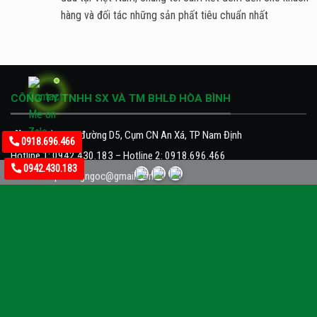
hàng và đối tác những sản phất tiêu chuẩn nhất
CÔNG TY TNHH SX VÀ TM BHLĐ HÒA BÌNH
Địa chỉ: Lô 9, đường D5, Cụm CN An Xá, TP Nam Định
0918.696.466
Hotline 1:
0942.430.183
– Hotline 2:
0918.696.466
0942.430.183
Email:
bhldphuongngoc@gmail.com
Website:
www.baoholaodonghoabinh.com
CÔNG TY CỔ PHẦN TM VÀ BHLĐ HÒA BÌNH
Chi nhánh tại Hà Nội:
Địa chỉ: C20 TT18 khu đô thị Văn Quán, Hà Đông, Hà Nội.