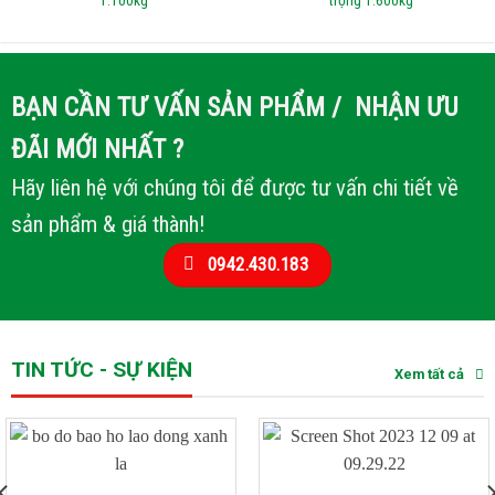
1.100kg
trọng 1.600kg
BẠN CẦN TƯ VẤN SẢN PHẨM / NHẬN ƯU
ĐÃI MỚI NHẤT ?
Hãy liên hệ với chúng tôi để được tư vấn chi tiết về
sản phẩm & giá thành!
0942.430.183
TIN TỨC - SỰ KIỆN
Xem tất cả