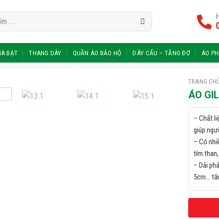
H
À BẠT
THANG DÂY
QUẦN ÁO BẢO HỘ
DÂY CẨU – TĂNG ĐƠ
ÁO P
TRANG CH
ÁO GI
– Chất li
giúp ngư
– Có nhi
tím than
– Dải ph
5cm… tăn