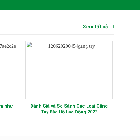
Xem tất cả
Tại Sao Bạn Cần Sử
BẢO HỘ LAO ĐỘNG TRONG MÔI
Toàn trong Môi
TRƯỜNG CÔNG NGHIỆP HÓA CHẤT
àm Việc?