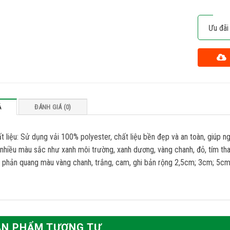
Ưu đãi
Ả
ĐÁNH GIÁ (0)
t liệu: Sử dụng vải 100% polyester, chất liệu bền đẹp và an toàn, giúp 
nhiều màu sắc như xanh môi trường, xanh dương, vàng chanh, đỏ, tím th
 phản quang màu vàng chanh, trắng, cam, ghi bản rộng 2,5cm; 3cm; 5cm
ẢN PHẨM TƯƠNG TỰ