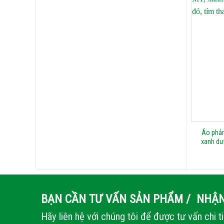
Áo phản
xanh dươ
BẠN CẦN TƯ VẤN SẢN PHẨM / NHẬN
Hãy liên hệ với chúng tôi để được tư vấn chi t