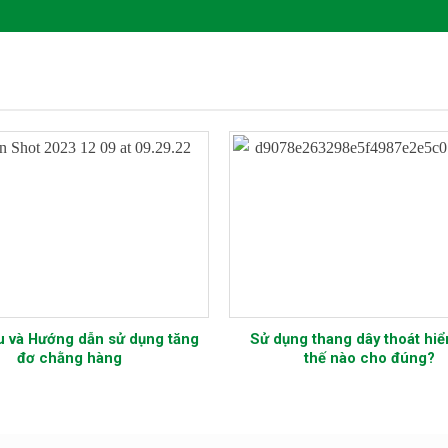
Đánh Giá và So Sánh Các Loại Găng
Bảo hộ lao động: 
Tay Bảo Hộ Lao Động 2023
Dụng Kính An 
Trường L