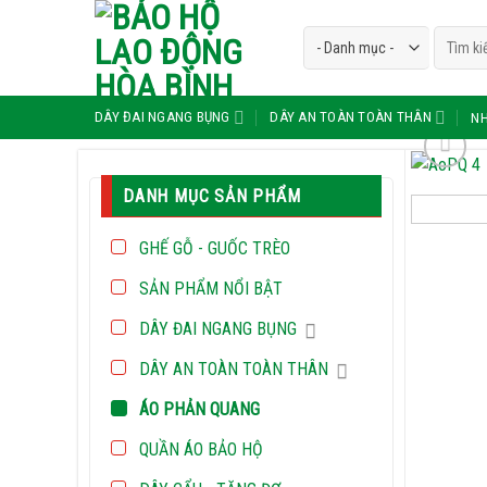
Skip
Tìm
to
kiếm:
content
DÂY ĐAI NGANG BỤNG
DÂY AN TOÀN TOÀN THÂN
NH
DANH MỤC SẢN PHẨM
GHẾ GỖ - GUỐC TRÈO
SẢN PHẨM NỔI BẬT
DÂY ĐAI NGANG BỤNG
DÂY AN TOÀN TOÀN THÂN
ÁO PHẢN QUANG
QUẦN ÁO BẢO HỘ