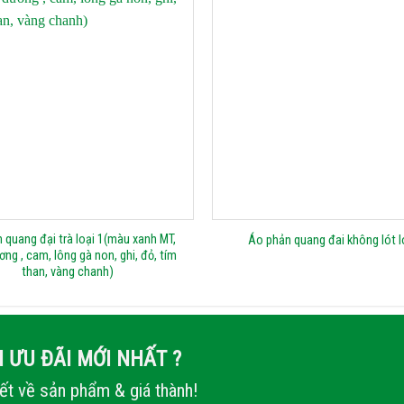
 quang đại trà loại 1(màu xanh MT,
Áo phản quang đai không lót l
ng , cam, lông gà non, ghi, đỏ, tím
than, vàng chanh)
 ƯU ĐÃI MỚI NHẤT ?
iết về sản phẩm & giá thành!