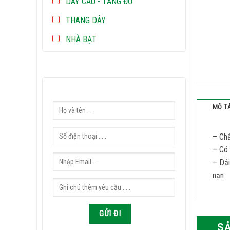
DÂY CẨU - TĂNG ĐƠ
THANG DÂY
NHÀ BẠT
MÔ T
– Chấ
– Có 
– Dải
nạn
S