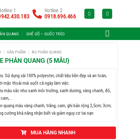
otline 1
Hotline 2
0942.430.183
0918.696.466
HẢN QUANG
GHẾ GỖ – GUỐC TRÈO
Ủ
/
SẢN PHẨM
/
ÁO PHẢN QUANG
LE PHẢN QUANG (5 MẪU)
ệu: Sử dụng vải 100% polyester, chất liệu bền đẹp và an toàn,
ời mặc thoải mái suốt cả ngày làm việc.
ều màu sắc như xanh môi trường, xanh dương, vàng chanh, đỏ,
, cam,…
ản quang màu vàng chanh, trắng, cam, ghi bản rộng 2,5cm; 3cm;
g cường khả năng nhận biết và giảm nguy cơ tai nạn
MUA HÀNG NHANH