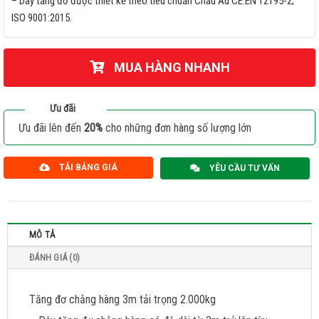
– Dây tăng đơ được thiết kế theo tiêu chuẩn Châu Âu CE:EN 12195-2;
ISO 9001:2015.
MUA HÀNG NHANH
Ưu đãi
Ưu đãi lên đến
20%
cho những đơn hàng số lượng lớn
TẢI BẢNG GIÁ
YÊU CẦU TƯ VẤN
MÔ TẢ
ĐÁNH GIÁ (0)
Tăng đơ chằng hàng 3m tải trọng 2.000kg