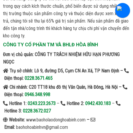
trong quy cách kích thước chuẩn, phổ biến được sử dụng nhiều trên
thị trường thuộc sản phẩm công ty và thuộc diện được xem xét đổi
trả, chúng tôi sẽ thu lại 65% giá trị sản phẩm. Nếu sản phẩm đã giao
đến tận nhà/công trình thì khách hàng tự chịu chi phí vận chuyển đến
kho công ty.
CÔNG TY CỔ PHẦN TM VÀ BHLĐ HÒA BÌNH
Đơn vị chủ quản: CÔNG TY TRÁCH NHIỆM HỮU HẠN PHƯƠNG
NGỌC
Trụ sở chính: Lô 9, đường D5, Cụm CN An Xá, TP Nam Định –
Điện thoại:
0228.3671.465
Chi nhánh: C20 TT18 khu đô thị Văn Quán, Hà Đông, Hà Nội –
Điện thoại:
0946.348.998
Hotline 1:
0243.223.2673
–
Hotline 2:
0942.430.183
–
Hotline 3:
0228.3672.027
Website:
www.baoholaodonghoabinh.com
–
Email:
baohohoabinhvn@gmail.com