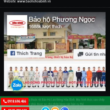
Website:
www.baohohoabinh.vn
Bản quyền nội dung thuộc về Bảo Hộ Lao Động Hòa Bình. Mọi hình thức sao chép
0918.696.466
đều phải được sự cho phép bằng văn bản cụ thể.
Copyright © 1991 - 2020 www.baoholaodonghoabinh.com.
Thiết kế Web và vận hành bởi CÔNG NGHỆ