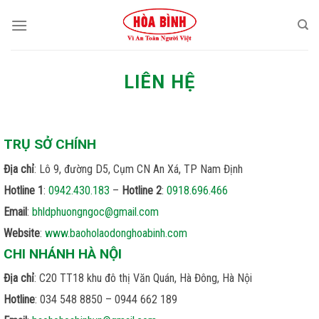
Skip
to
content
LIÊN HỆ
TRỤ SỞ CHÍNH
Địa chỉ
: Lô 9, đường D5, Cụm CN An Xá, TP Nam Định
Hotline 1
:
0942.430.183
–
Hotline 2
:
0918.696.466
Email
:
bhldphuongngoc@gmail.com
Website
:
www.baoholaodonghoabinh.com
CHI NHÁNH HÀ NỘI
Địa chỉ
: C20 TT18 khu đô thị Văn Quán, Hà Đông, Hà Nội
Hotline
: 034 548 8850 – 0944 662 189