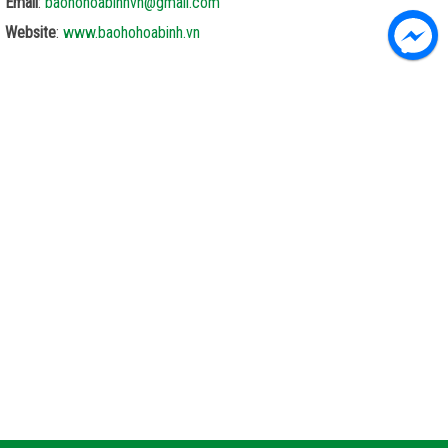
Email
:
baohohoabinhvn@gmail.com
Website
:
www.baohohoabinh.vn