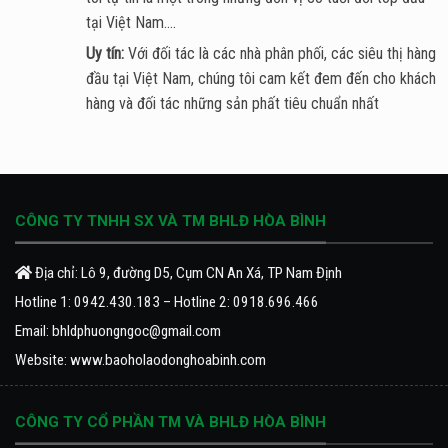
tại Việt Nam....
Uy tín:
Với đối tác là các nhà phân phối, các siêu thị hàng
đầu tại Việt Nam, chúng tôi cam kết đem đến cho khách
hàng và đối tác những sản phất tiêu chuẩn nhất
CÔNG TY TNHH SX VÀ TM BHLĐ HÒA BÌNH
Địa chỉ: Lô 9, đường D5, Cụm CN An Xá, TP Nam Định
Hotline 1:
0942.430.183
– Hotline 2:
0918.696.466
Email:
bhldphuongngoc@gmail.com
Website:
www.baoholaodonghoabinh.com
CÔNG TY CỔ PHẦN TM VÀ BHLĐ HÒA BÌNH