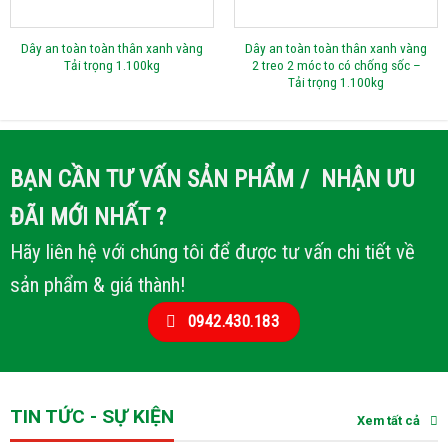
Dây an toàn toàn thân xanh vàng
Dây an toàn toàn thân xanh vàng
Tải trọng 1.100kg
2 treo 2 móc to có chống sốc –
Tải trọng 1.100kg
BẠN CẦN TƯ VẤN SẢN PHẨM / NHẬN ƯU
ĐÃI MỚI NHẤT ?
Hãy liên hệ với chúng tôi để được tư vấn chi tiết về
sản phẩm & giá thành!
0942.430.183
TIN TỨC - SỰ KIỆN
Xem tất cả