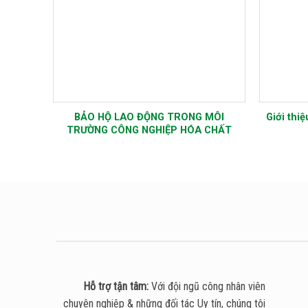
Đánh Giá và So Sánh Các Loại Găng
Bảo hộ lao động: Tạ
Tay Bảo Hộ Lao Động 2023
Dụng Kính An To
Trường Là
Hỗ trợ tận tâm:
Với đội ngũ công nhân viên
chuyên nghiệp & những đối tác Uy tín, chúng tôi