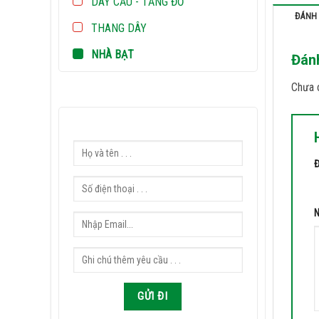
DÂY CẨU - TĂNG ĐƠ
ĐÁNH 
THANG DÂY
NHÀ BẠT
Đán
Chưa c
Đ
1 
N