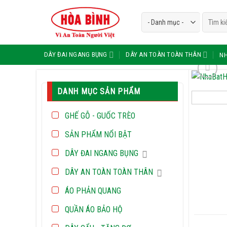
Skip
Tìm
to
kiếm:
content
DÂY ĐAI NGANG BỤNG
DÂY AN TOÀN TOÀN THÂN
NH
DANH MỤC SẢN PHẨM
GHẾ GỖ - GUỐC TRÈO
SẢN PHẨM NỔI BẬT
DÂY ĐAI NGANG BỤNG
DÂY AN TOÀN TOÀN THÂN
ÁO PHẢN QUANG
QUẦN ÁO BẢO HỘ