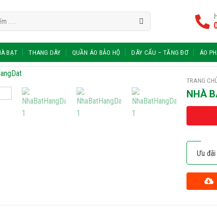
H
À BẠT
THANG DÂY
QUẦN ÁO BẢO HỘ
DÂY CẨU – TĂNG ĐƠ
ÁO P
TRANG CH
NHÀ B
Ưu đãi