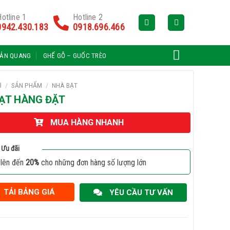
otline 1
Hotline 2
0942.430.183
0918.696.466
HẢN QUANG
GHẾ GỖ – GUỐC TRÈO
Ủ
/
SẢN PHẨM
/
NHÀ BẠT
ẠT HÀNG ĐẶT
MUA HÀNG NHANH
Ưu đãi
 lên đến
20%
cho những đơn hàng số lượng lớn
TẢI BẢNG GIÁ
YÊU CẦU TƯ VẤN