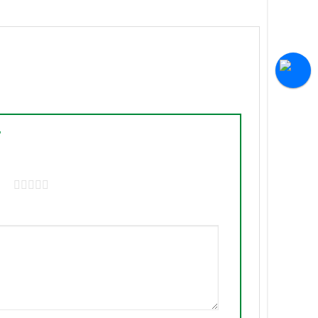
”
tars