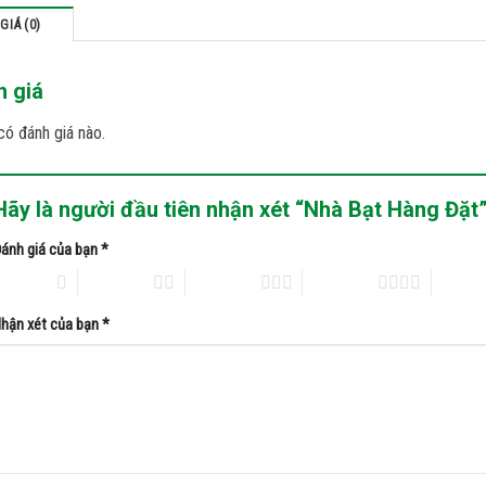
GIÁ (0)
h giá
ó đánh giá nào.
Hãy là người đầu tiên nhận xét “Nhà Bạt Hàng Đặt
ánh giá của bạn
*
of 5 stars
2 of 5 stars
3 of 5 stars
4 of 5 stars
5 of 5 s
hận xét của bạn
*