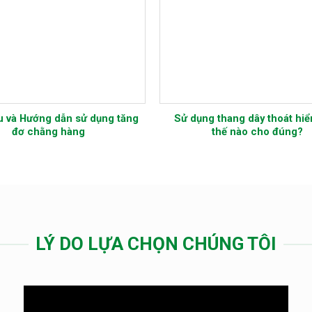
i Sao Bạn Cần Sử
BẢO HỘ LAO ĐỘNG TRONG MÔI
àn trong Môi
TRƯỜNG CÔNG NGHIỆP HÓA CHẤT
m Việc?
LÝ DO LỰA CHỌN CHÚNG TÔI