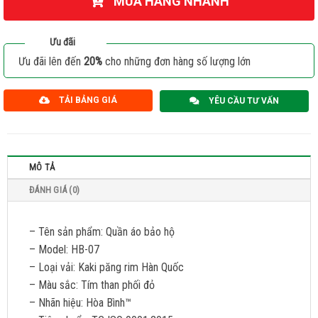
MUA HÀNG NHANH
Ưu đãi
Ưu đãi lên đến
20%
cho những đơn hàng số lượng lớn
TẢI BẢNG GIÁ
YÊU CẦU TƯ VẤN
MÔ TẢ
ĐÁNH GIÁ (0)
– Tên sản phẩm: Quần áo bảo hộ
– Model: HB-07
– Loại vải: Kaki păng rim Hàn Quốc
– Màu sắc: Tím than phối đỏ
– Nhãn hiệu: Hòa Bình™