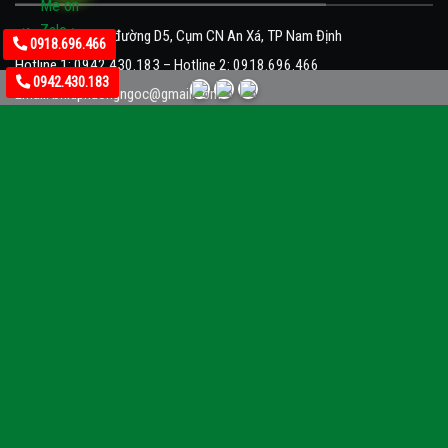
Địa chỉ: Lô 9, đường D5, Cụm CN An Xá, TP Nam Định
0918.696.466
Hotline 1:
0942.430.183
– Hotline 2:
0918.696.466
0942.430.183
Email:
bhldphuongngoc@gmail.com
Website:
www.baoholaodonghoabinh.com
CÔNG TY CỔ PHẦN TM VÀ BHLĐ HÒA BÌNH
Chi nhánh tại Hà Nội:
Địa chỉ: C20 TT18 khu đô thị Văn Quán, Hà Đông, Hà Nội.
Hotline 1: 034 548 8850 - 0944 662 189
Email:
baohohoabinhvn@gmail.com
Website:
www.baohohoabinh.vn